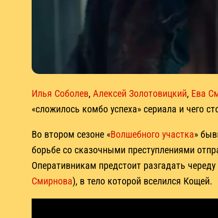
Илья Соболев
,
Алексей Золотовицкий
,
Ева С
«сложилось комбо успеха» сериала и чего с
Во втором сезоне «
Волшебного участка
» быв
борьбе со сказочными преступлениями отпра
Оперативникам предстоит разгадать череду 
Смирнова
), в тело которой вселился Кощей.