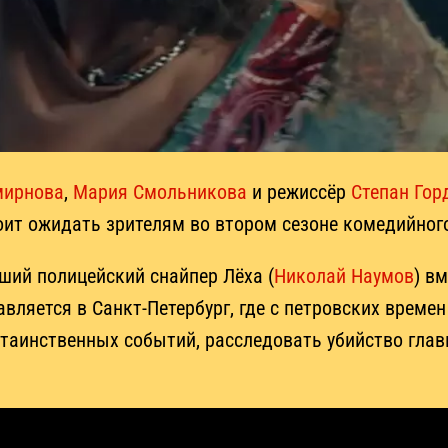
мирнова
,
Мария Смольникова
и режиссёр
Степан Гор
тоит ожидать зрителям во втором сезоне комедийног
ший полицейский снайпер Лёха (
Николай Наумов
) в
вляется в Санкт-Петербург, где с петровских време
таинственных событий, расследовать убийство глав