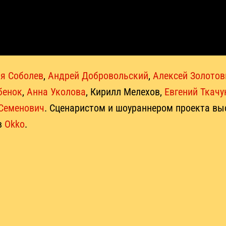
я Соболев
,
Андрей Добровольский
,
Алексей Золотов
бенок
,
Анна Уколова
, Кирилл Мелехов,
Евгений Ткачу
Семенович
. Сценаристом и шоураннером проекта в
в
Okko
.